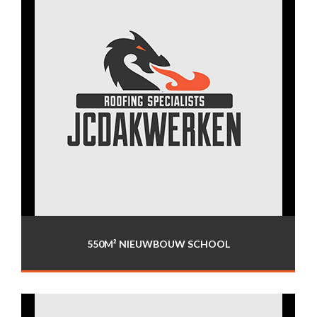
550M² NIEUWBOUW SCHOOL