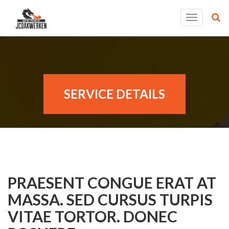
T
o
g
g
l
e
SERVICE DETAILS
n
a
v
i
g
a
t
PRAESENT CONGUE ERAT AT
i
o
MASSA. SED CURSUS TURPIS
n
VITAE TORTOR. DONEC